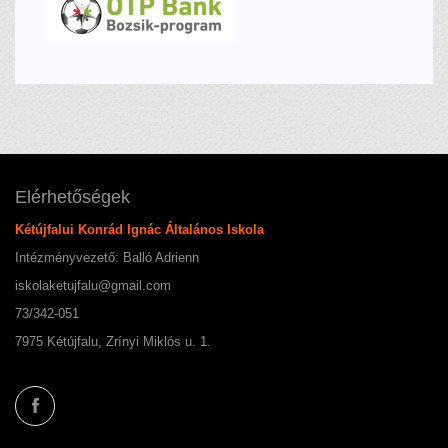
Elérhetőségek
Kétújfalui Konrád Ignác Általános Iskola
Intézményvezető: Balló Adrienn
iskolaketujfalu@gmail.com
73/342-051
7975 Kétújfalu, Zrínyi Miklós u. 1.