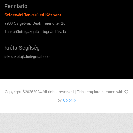
Fenntartó
Szigetvári Tankerületi Központ
7900 Szigetvár, Deák Ferenc tér 16.
Tankerületi igazgató: Bognár László
Kréta Segítség
iskolaketujfalu@gmail.com
Copyright Š
20262024 All rights reserved | This template is made with
by
Colorlib