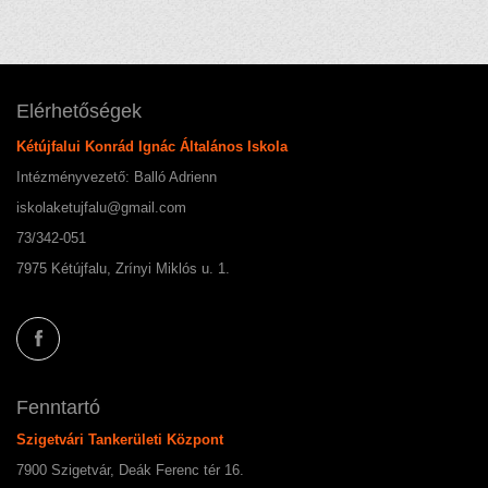
Elérhetőségek
Kétújfalui Konrád Ignác Általános Iskola
Intézményvezető: Balló Adrienn
iskolaketujfalu@gmail.com
73/342-051
7975 Kétújfalu, Zrínyi Miklós u. 1.
Fenntartó
Szigetvári Tankerületi Központ
7900 Szigetvár, Deák Ferenc tér 16.