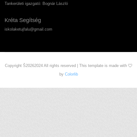
Tankerületi igazgató: Bognár László
Kréta Segítség
iskolaketujfalu@gmail.com
Copyright Š
20262024 All rights reserved | This template is made with
by
Colorlib