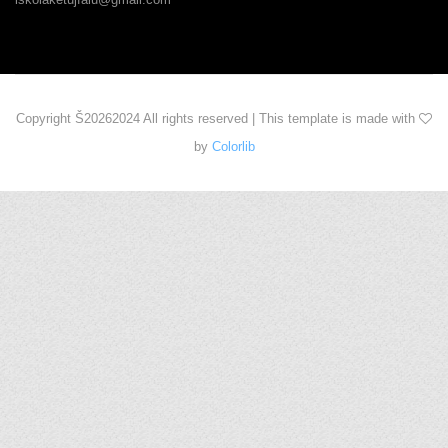
Copyright Š
20262024 All rights reserved | This template is made with
by
Colorlib