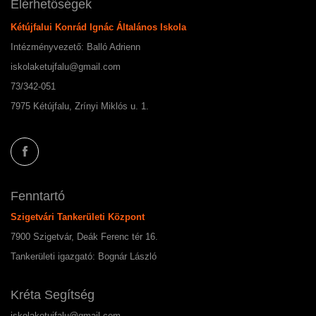
Elérhetőségek
Kétújfalui Konrád Ignác Általános Iskola
Intézményvezető: Balló Adrienn
iskolaketujfalu@gmail.com
73/342-051
7975 Kétújfalu, Zrínyi Miklós u. 1.
Fenntartó
Szigetvári Tankerületi Központ
7900 Szigetvár, Deák Ferenc tér 16.
Tankerületi igazgató: Bognár László
Kréta Segítség
iskolaketujfalu@gmail.com