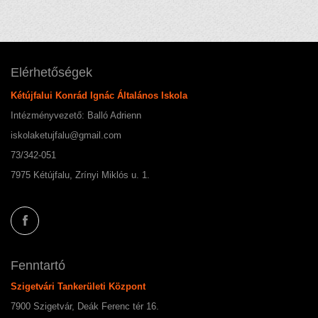
Elérhetőségek
Kétújfalui Konrád Ignác Általános Iskola
Intézményvezető: Balló Adrienn
iskolaketujfalu@gmail.com
73/342-051
7975 Kétújfalu, Zrínyi Miklós u. 1.
Fenntartó
Szigetvári Tankerületi Központ
7900 Szigetvár, Deák Ferenc tér 16.