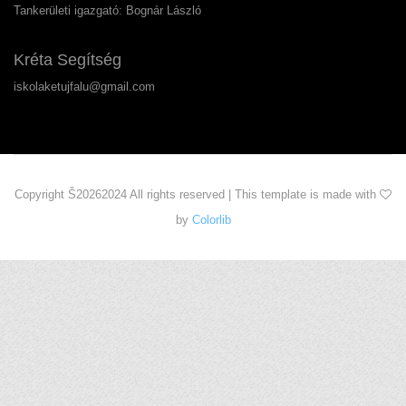
Tankerületi igazgató: Bognár László
Kréta Segítség
iskolaketujfalu@gmail.com
Copyright Š
20262024 All rights reserved | This template is made with
by
Colorlib