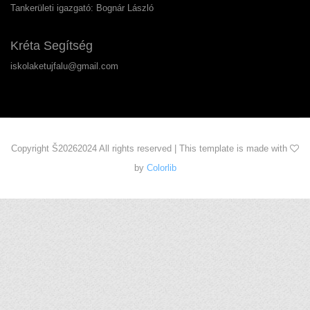
Tankerületi igazgató: Bognár László
Kréta Segítség
iskolaketujfalu@gmail.com
Copyright Š
20262024 All rights reserved | This template is made with
by
Colorlib