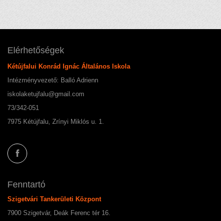
Elérhetőségek
Kétújfalui Konrád Ignác Általános Iskola
Intézményvezető: Balló Adrienn
iskolaketujfalu@gmail.com
73/342-051
7975 Kétújfalu, Zrínyi Miklós u. 1.
Fenntartó
Szigetvári Tankerületi Központ
7900 Szigetvár, Deák Ferenc tér 16.