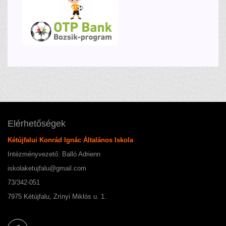
Elérhetőségek
Kétújfalui Konrád Ignác Általános Iskola
Intézményvezető: Balló Adrienn
iskolaketujfalu@gmail.com
73/342-051
7975 Kétújfalu, Zrínyi Miklós u. 1.