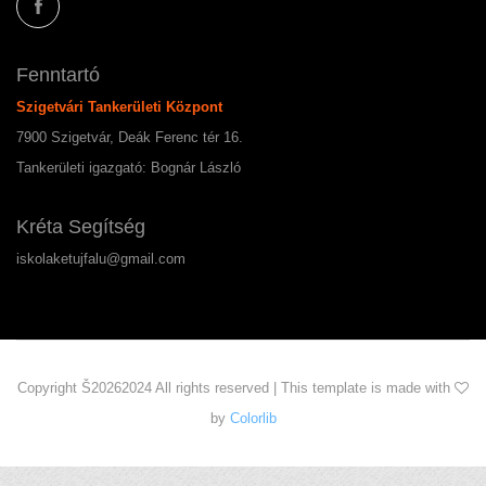
Fenntartó
Szigetvári Tankerületi Központ
7900 Szigetvár, Deák Ferenc tér 16.
Tankerületi igazgató: Bognár László
Kréta Segítség
iskolaketujfalu@gmail.com
Copyright Š
20262024 All rights reserved | This template is made with
by
Colorlib