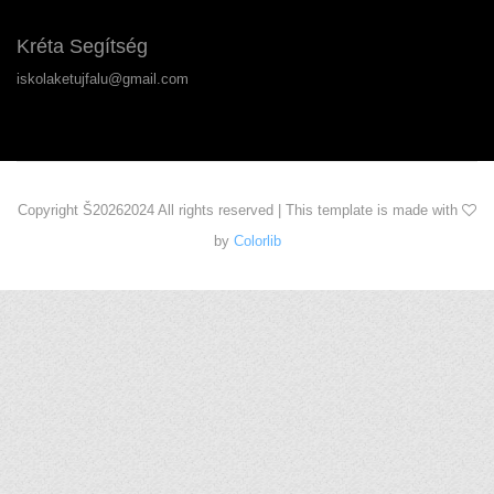
Kréta Segítség
iskolaketujfalu@gmail.com
Copyright Š
20262024 All rights reserved | This template is made with
by
Colorlib